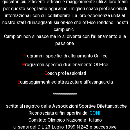
giocatori più efficienti, efficaci e maggiormente utili ai loro team
per questo scegliamo ogni anno i migliori coach professionisti
internazionali con cui collaborare. La loro esperienza unità al
nostro staff di insegnanti sia on-ice che off-ice rendono i nostri
camp unici.
Campioni non si nasce ma lo si diventa con l'allenamento e la
passione.
P
rogrammi specifici di allenamento On-Ice
P
rogrammi specifici di allenamento Off-Ice
C
oach professionisti
E
quipaggiamenti ed attrezzature all'avanguardia
************
Iscritta al registro delle Associazioni Sportive Dilettantistiche
Riconosciuta ai fini sportivi dal
CONI
Comitato Olimpico Nazionale Italiano
ai sensi del D.L 23 Luglio 1999 N.242 e successive