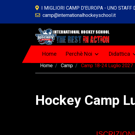
I MIGLIORI CAMP D'EUROPA - UNO STAFF
camp@internationalhockeyschool.it
Home
Perchè Noi
Didattica
Home
Camp
Camp 18-24 Luglio 2027
Hockey Camp L
ISCRIZION