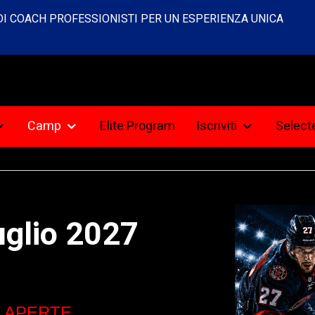
 DI COACH PROFESSIONISTI PER UN ESPERIENZA UNICA
Camp
Elite Program
Iscriviti
Selec
uglio 2027
I APERTE