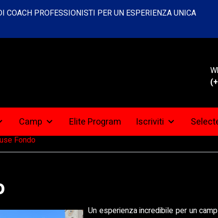
 DI COACH PROFESSIONISTI PER UN ESPERIENZA UNICA
W
(+
Camp
Elite Program
Iscriviti
Selec
ouse Fondo
o
Un esperienza incredibile per un camp 