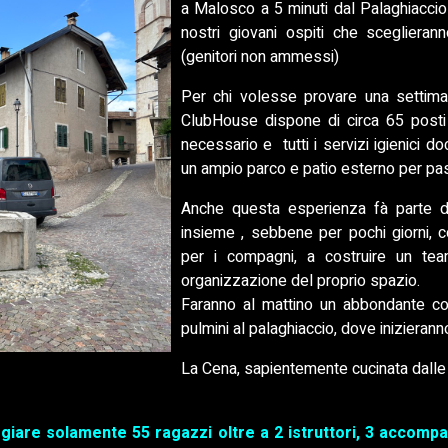
a Malosco a 5 minuti dal Palaghiacci
nostri giovani ospiti che sceglierann
(genitori non ammessi)
Per chi volesse provare una settiman
ClubHouse dispone di circa 65 posti l
necessario e tutti i servizi igienici
un ampio parco e patio esterno per pa
Anche questa esperienza fà parte de
insieme , sebbene per pochi giorni, co
per i compagni, a costruire un tea
organizzazione del proprio spazio.
Faranno al mattino un abbondante co
pulmini al palaghiaccio, dove inizierann
La Cena, sapientemente cucinata dalle n
oggiare solamente 55 ragazzi oltre a 2 istruttori, 3 accomp