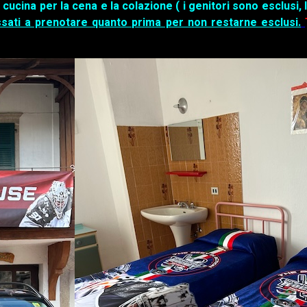
cucina per la cena e la colazione ( i genitori sono esclusi,
essati a prenotare quanto prima per non restarne esclusi.