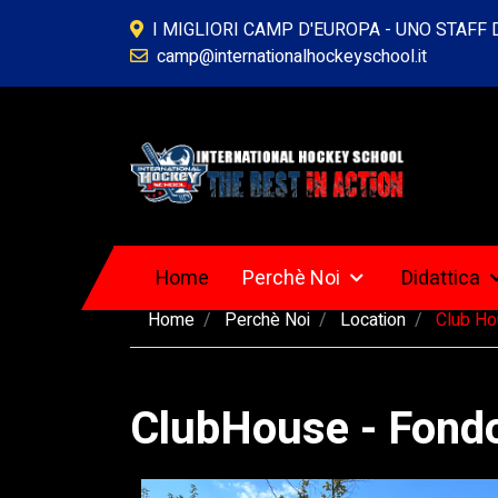
I MIGLIORI CAMP D'EUROPA - UNO STAFF
camp@internationalhockeyschool.it
Home
Perchè Noi
Didattica
Home
Perchè Noi
Location
Club H
ClubHouse - Fond